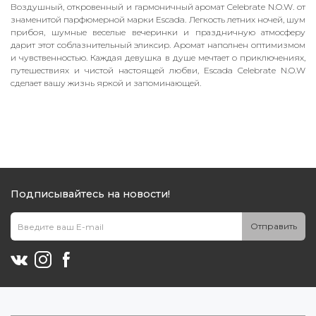
Воздушный, откровенный и гармоничный аромат Celebrate N.O.W. от
знаменитой парфюмерной марки Escada. Легкость летних ночей, шум
прибоя, шумные веселые вечеринки и праздничную атмосферу
дарит этот соблазнительный эликсир. Аромат наполнен оптимизмом
и чувственностью. Каждая девушка в душе мечтает о приключениях,
путешествиях и чистой настоящей любви, Escada Celebrate N.O.W
сделает вашу жизнь яркой и запоминающей.
Подписывайтесь на новости!
Отправить