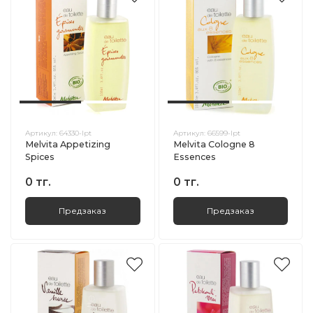
Артикул:
64330-lpt
Артикул:
66599-lpt
Melvita Appetizing
Melvita Cologne 8
Spices
Essences
0 тг.
0 тг.
Предзаказ
Предзаказ