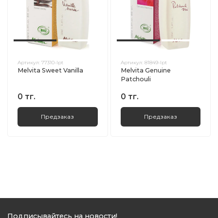
Артикул:
77310-lpt
Артикул:
81849-lpt
Melvita Sweet Vanilla
Melvita Genuine
Patchouli
0 тг.
0 тг.
Предзаказ
Предзаказ
Подписывайтесь на новости!