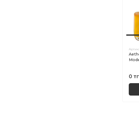
Артик
Aeth
Mod
0 тг