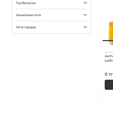
Год Выпуска
Начальная нота
Нота сердца
Артик
Aeth
Saff
0 тг