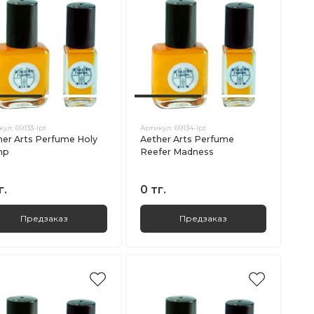
кул:
69133-lpt
Артикул:
69134-lpt
her Arts Perfume Holy
Aether Arts Perfume
mp
Reefer Madness
г.
0 тг.
Предзаказ
Предзаказ