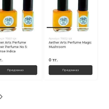
кул:
76651-lpt
Артикул:
76652-lpt
her Arts Perfume
Aether Arts Perfume Magic
ner Perfume No 5:
Mushroom
nse Indica
г.
0 тг.
Предзаказ
Предзаказ