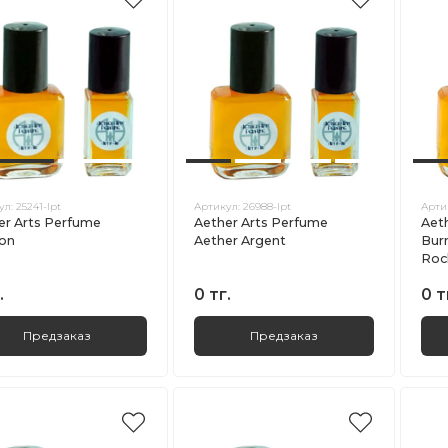
ул:
25241-lpt
Артикул:
26988-lpt
Арти
er Arts Perfume
Aether Arts Perfume
Aet
ron
Aether Argent
Bur
Roc
.
0 тг.
0 т
Предзаказ
Предзаказ