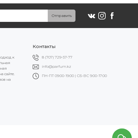
Отправить
Контакты
подход к
8 (707) 729-57-77
альная
info@parfum.kz
ьная
а сайте.
ПН-ПТ 09:00-19:00 | СБ-ВС 9:00-17:00
вов на