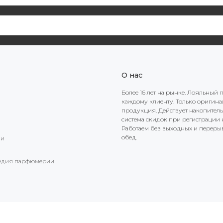
О нас
Более 16 лет на рынке. Лояльный 
каждому клиенту. Только оригин
продукция. Действует накопител
система скидок при регистрации н
Работаем без выходных и переры
обед.
ии
едия парфюмерии