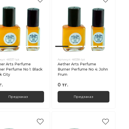
кул:
48337-lpt
Артикул:
48338-lpt
her Arts Perfume
Aether Arts Perfume
ner Perfume No 1: Black
Burner Perfume No 4: John
k City
Frum
г.
0 тг.
Предзаказ
Предзаказ