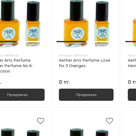
ул:
48339-lpt
Артикул:
65540-lpt
Арти
er Arts Perfume
Aether Arts Perfume Love
Aet
er Perfume No 6:
for 3 Oranges
He
ection
.
0 тг.
0 т
Предзаказ
Предзаказ