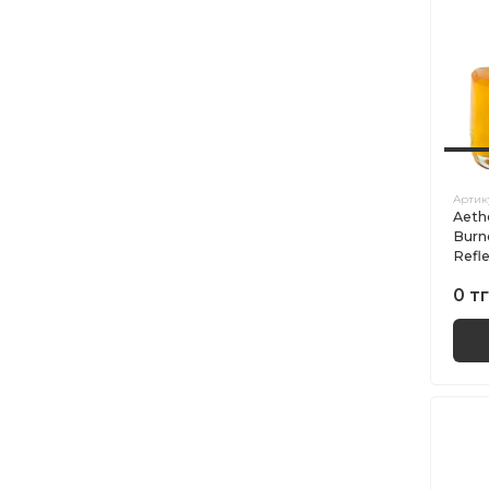
Артик
Aeth
Burn
Refl
0 тг