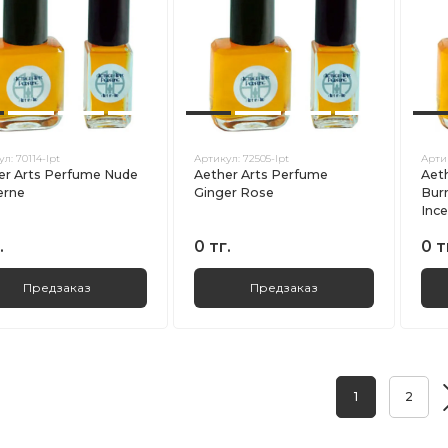
ул:
70114-lpt
Артикул:
72505-lpt
Арти
er Arts Perfume Nude
Aether Arts Perfume
Aet
erne
Ginger Rose
Bur
Ince
.
0 тг.
0 т
Предзаказ
Предзаказ
1
2