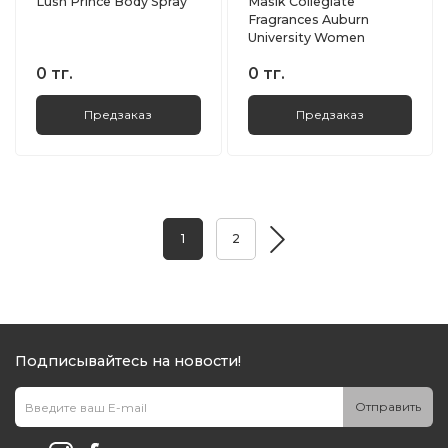
Lush Prince Body Spray
Masik Collegiate
Fragrances Auburn
University Women
0 тг.
0 тг.
Предзаказ
Предзаказ
1
2
Подписывайтесь на новости!
Отправить