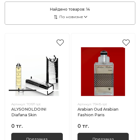
Найдено товаров:
14
Артикул:
70197-lpt
Артикул:
79415-lpt
ALYSONOLDOINI
Arabian Oud Arabian
Diafana Skin
Fashion Paris
0 тг.
0 тг.
Предзаказ
Предзаказ