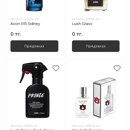
Артикул:
22244-lpt
Артикул:
63756-lpt
Avon 015 Sidney
Lush Grass
0 тг.
0 тг.
Предзаказ
Предзаказ
Артикул:
66553-lpt
Артикул:
69673-lpt