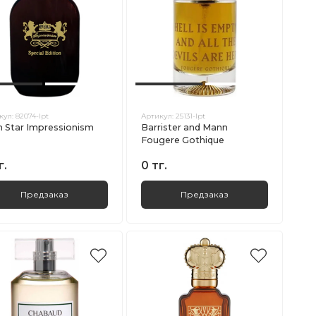
кул:
82074-lpt
Артикул:
25131-lpt
n Star Impressionism
Barrister and Mann
Fougere Gothique
г.
0 тг.
Предзаказ
Предзаказ