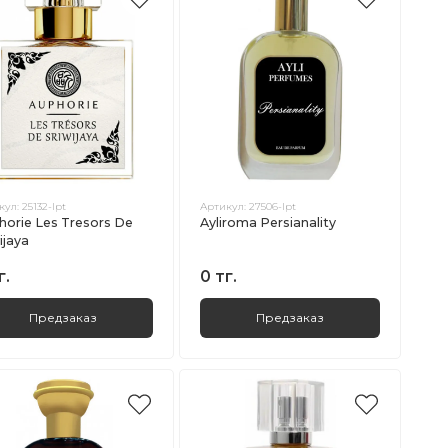
кул:
25132-lpt
Артикул:
27506-lpt
horie Les Tresors De
Ayliroma Persianality
ijaya
г.
0 тг.
Предзаказ
Предзаказ