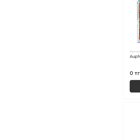
Артик
Auph
0 тг