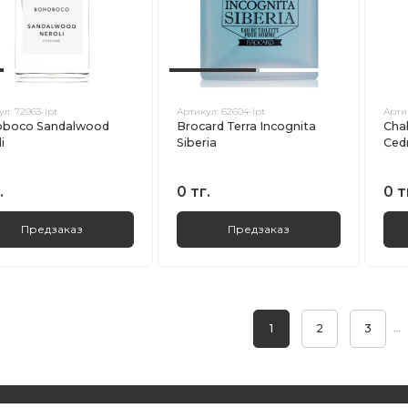
ул:
72963-lpt
Артикул:
62604-lpt
Арти
boco Sandalwood
Brocard Terra Incognita
Cha
i
Siberia
Ced
.
0 тг.
0 т
Предзаказ
Предзаказ
…
1
2
3