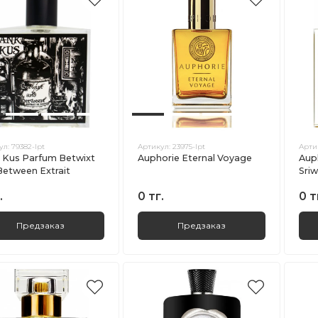
ул:
79382-lpt
Артикул:
23975-lpt
Арти
 Kus Parfum Betwixt
Auphorie Eternal Voyage
Aup
Between Extrait
Sriw
.
0 тг.
0 т
Предзаказ
Предзаказ