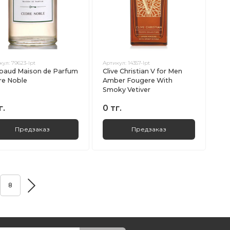
кул:
79623-lpt
Артикул:
14357-lpt
baud Maison de Parfum
Clive Christian V for Men
re Noble
Amber Fougere With
Smoky Vetiver
г.
0 тг.
Предзаказ
Предзаказ
8