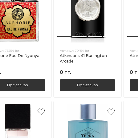
ул:
76754-lpt
Артикул:
79454-lpt
Арти
orie Eau De Nyonya
Atkinsons 41 Burlington
Atri
Arcade
.
0 тг.
0 т
Предзаказ
Предзаказ