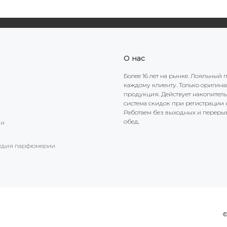
О нас
Более 16 лет на рынке. Лояльный 
каждому клиенту. Только оригин
продукция. Действует накопител
система скидок при регистрации н
Работаем без выходных и переры
обед.
ии
едия парфюмерии
©