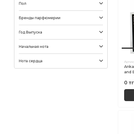
Пол
Бренды парфюмерии
Год Выпуска
Начальная нота
Нота сердца
Артик
Anka
and 
0 тг