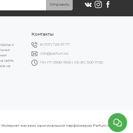
Отправить
Контакты
подход к
8 (707) 729-57-77
альная
info@parfum.kz
ьная
а сайте.
ПН-ПТ 09:00-19:00 | СБ-ВС 9:00-17:00
вов на
 Интернет-магазин оригинальной парфюмерии Parfum.kz