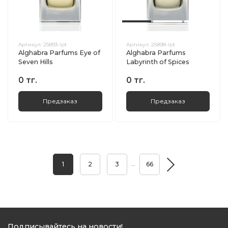
Артикул:
25893-lpt
Артикул:
25898-lpt
Alghabra Parfums Eye of
Alghabra Parfums
Seven Hills
Labyrinth of Spices
0 тг.
0 тг.
Предзаказ
Предзаказ
…
1
2
3
66
Подписывайтесь на новости!