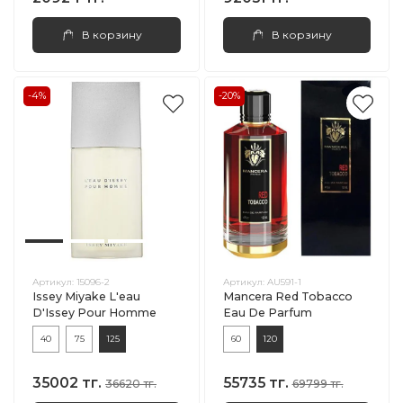
В корзину
В корзину
-4%
-20%
Артикул:
15096-2
Артикул:
AU591-1
Issey Miyake L'eau
Mancera Red Tobacco
D'Issey Pour Homme
Eau De Parfum
40
75
125
60
120
35002 тг.
55735 тг.
36620 тг.
69799 тг.