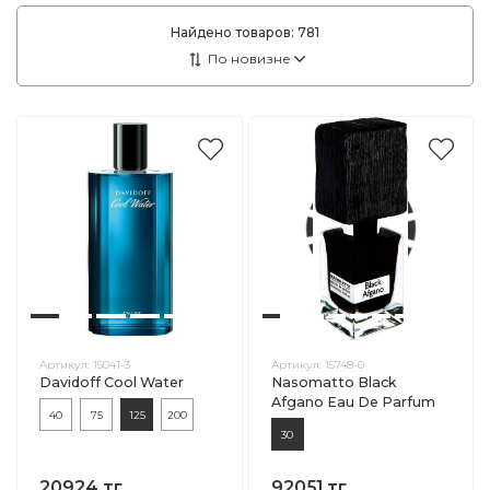
Найдено товаров:
781
Артикул:
15041-3
Артикул:
15748-0
Davidoff Cool Water
Nasomatto Black
Afgano Eau De Parfum
40
75
125
200
30
20924 тг.
92051 тг.