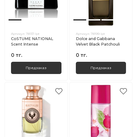
Артикул:
78137-lpt
Артикул:
78199-lpt
CoSTUME NATIONAL
Dolce and Gabbana
Scent Intense
Velvet Black Patchouli
0 тг.
0 тг.
Предзаказ
Предзаказ