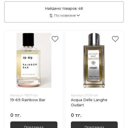
Найдено товаров:
48
Артикул:
79271-lpt
Артикул:
27210-lpt
19-69 Rainbow Bar
Acqua Delle Langhe
Oudart
0 тг.
0 тг.
Предзаказ
Предзаказ