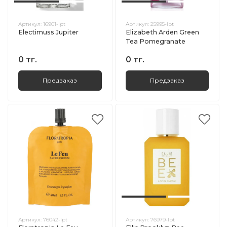
Артикул:
16901-lpt
Артикул:
25995-lpt
Electimuss Jupiter
Elizabeth Arden Green
Tea Pomegranate
0 тг.
0 тг.
Предзаказ
Предзаказ
Артикул:
76042-lpt
Артикул:
76979-lpt