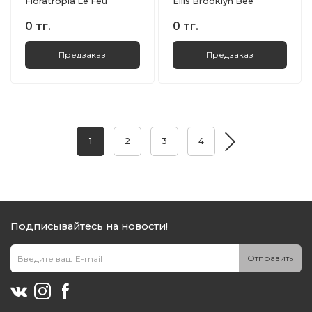
Floratropia Le Feu
Ellis Brooklyn Bee
0 тг.
0 тг.
Предзаказ
Предзаказ
1
2
3
4
Подписывайтесь на новости!
Отправить