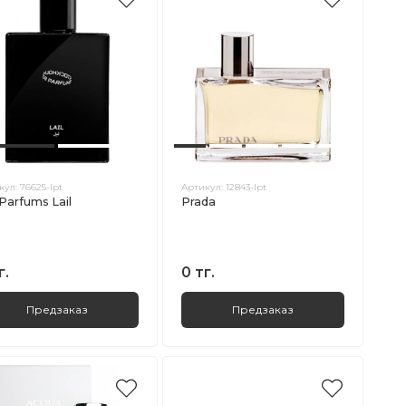
кул:
76625-lpt
Артикул:
12843-lpt
Parfums Lail
Prada
г.
0 тг.
Предзаказ
Предзаказ