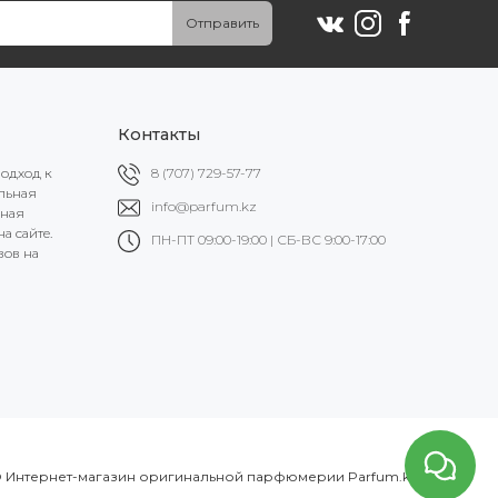
Отправить
Контакты
подход к
8 (707) 729-57-77
альная
info@parfum.kz
ьная
а сайте.
ПН-ПТ 09:00-19:00 | СБ-ВС 9:00-17:00
вов на
 Интернет-магазин оригинальной парфюмерии Parfum.kz