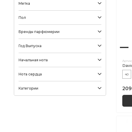
Метка
Пол
Бренды парфюмерии
Год Выпуска
Начальная нота
Артик
Davi
Нота сердца
40
209
Категории