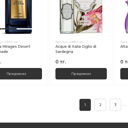
ул:
29757-lpt
Артикул:
29864-lpt
Арти
a Mirages Desert
Acque di Italia Giglio di
Alta
nade
Sardegna
.
0 тг.
0 т
Предзаказ
Предзаказ
…
1
2
3