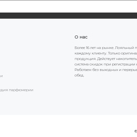
О нас
Более 16 лет на рынке. Лояльный 
каждому клиенту. Только оригин
продукция. Действует накопител
система скидок при регистрации н
Работаем без выходных и переры
обед.
ии
едия парфюмерии
©