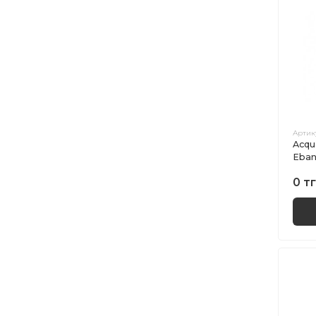
Артик
Acqu
Eba
0 тг