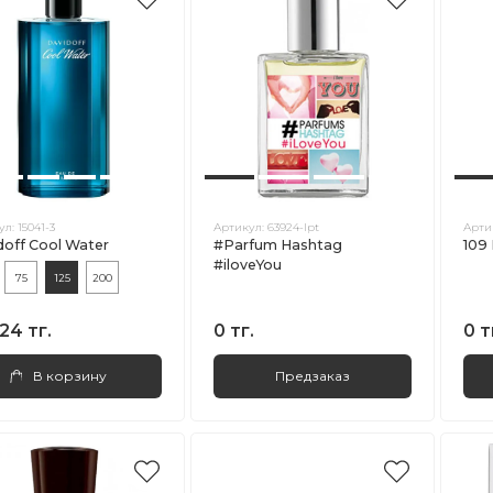
ул:
15041-3
Артикул:
63924-lpt
Арти
doff Cool Water
#Parfum Hashtag
109 
#iloveYou
75
125
200
24 тг.
0 тг.
0 т
В корзину
Предзаказ