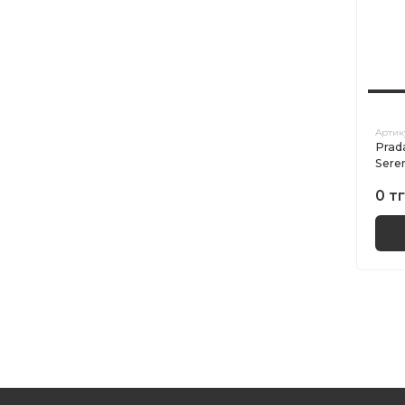
Артик
Prad
Sere
0 тг