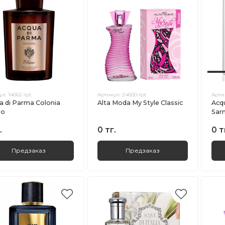
ул:
14662-lpt
Артикул:
24600-lpt
Арти
a di Parma Colonia
Alta Moda My Style Classic
Acq
no
Sar
.
0 тг.
0 т
Предзаказ
Предзаказ