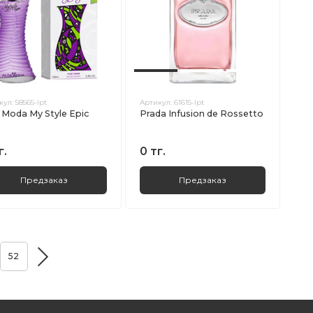
кул:
58565-lpt
Артикул:
61615-lpt
 Moda My Style Epic
Prada Infusion de Rossetto
г.
0 тг.
Предзаказ
Предзаказ
52