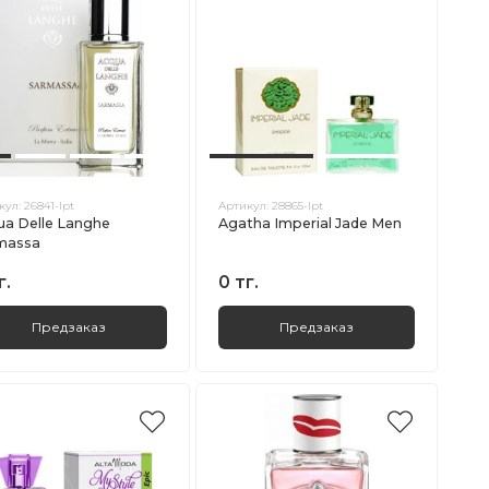
кул:
26841-lpt
Артикул:
28865-lpt
ua Delle Langhe
Agatha Imperial Jade Men
massa
г.
0 тг.
Предзаказ
Предзаказ