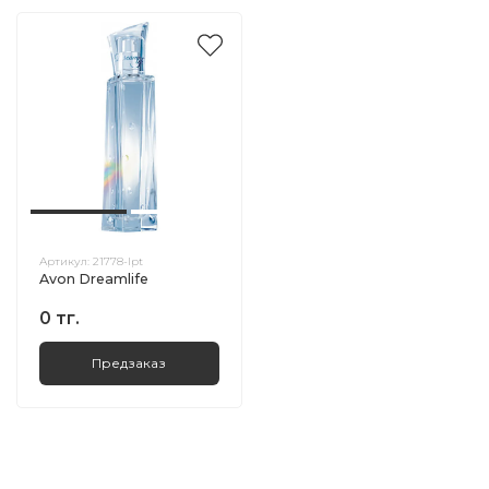
Артикул:
21778-lpt
Avon Dreamlife
0 тг.
Предзаказ