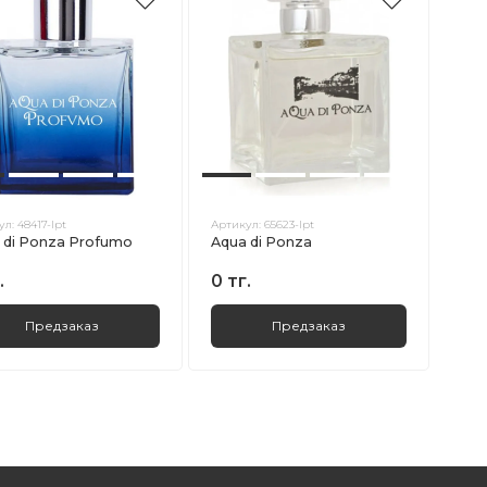
ул:
48417-lpt
Артикул:
65623-lpt
 di Ponza Profumo
Aqua di Ponza
.
0 тг.
Предзаказ
Предзаказ