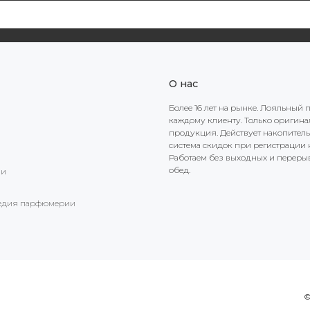
О нас
Более 16 лет на рынке. Лояльный 
каждому клиенту. Только оригин
продукция. Действует накопител
система скидок при регистрации н
Работаем без выходных и переры
обед.
ии
едия парфюмерии
©