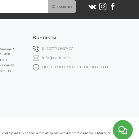
Отправить
Контакты
подход к
8 (707) 729-57-77
альная
info@parfum.kz
ьная
а сайте.
ПН-ПТ 09:00-19:00 | СБ-ВС 9:00-17:00
вов на
 Интернет-магазин оригинальной парфюмерии Parfum.kz