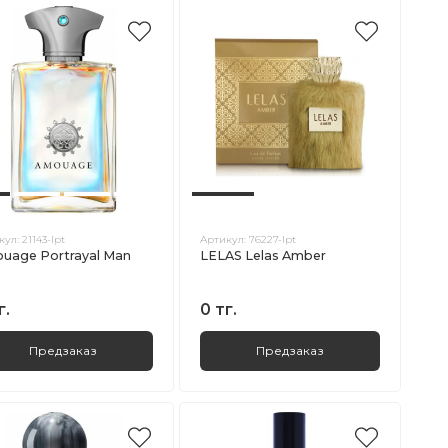
кул:
21143-lpt
Артикул:
76227-lpt
uage Portrayal Man
LELAS Lelas Amber
г.
0 тг.
Предзаказ
Предзаказ