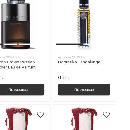
кул:
55548-lpt
Артикул:
25158-lpt
ton Brown Russian
Odoratika Tangalunga
ther Eau de Parfum
г.
0 тг.
Предзаказ
Предзаказ