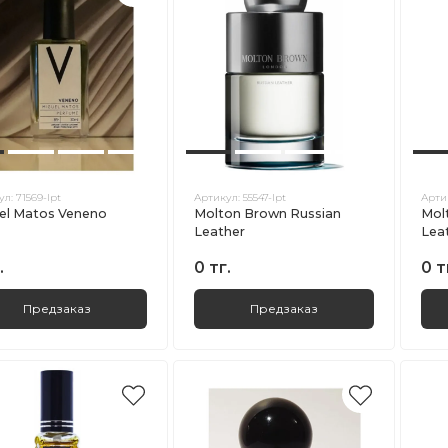
ул:
71569-lpt
Артикул:
55547-lpt
Арти
el Matos Veneno
Molton Brown Russian
Mol
Leather
Lea
.
0 тг.
0 т
Предзаказ
Предзаказ