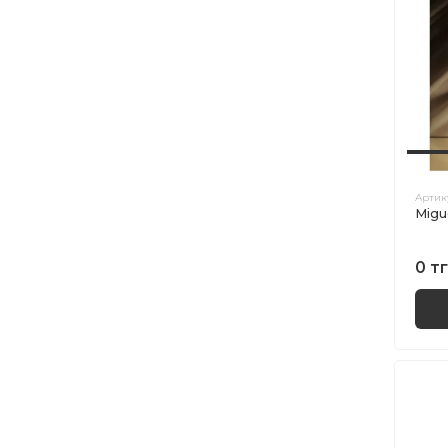
Артик
Migu
0 тг