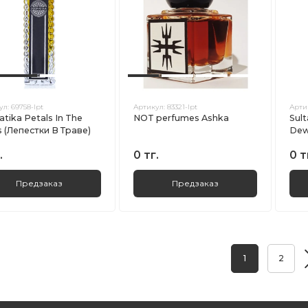
ул:
69758-lpt
Артикул:
83321-lpt
Арти
atika Petals In The
NOT perfumes Ashka
Sul
s (Лепестки B Траве)
Dew
.
0 тг.
0 т
Предзаказ
Предзаказ
1
2