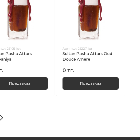
кул:
25105-lpt
Артикул:
25227-lpt
tan Pasha Attars
Sultan Pasha Attars Oud
aniya
Douce Amere
г.
0 тг.
Предзаказ
Предзаказ