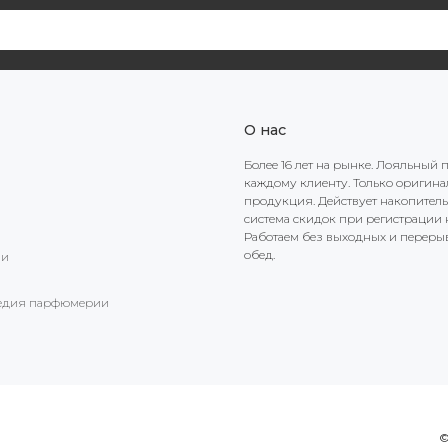
О нас
Более 16 лет на рынке. Лояльный 
каждому клиенту. Только оригин
продукция. Действует накопител
система скидок при регистрации н
Работаем без выходных и переры
обед.
ии
едия парфюмерии
©