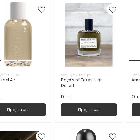
ул:
79510-lpt
Артикул:
28959-lpt
Арти
ebel Air
Boyd's of Texas High
Amo
Desert
.
0 тг.
0 т
Предзаказ
Предзаказ