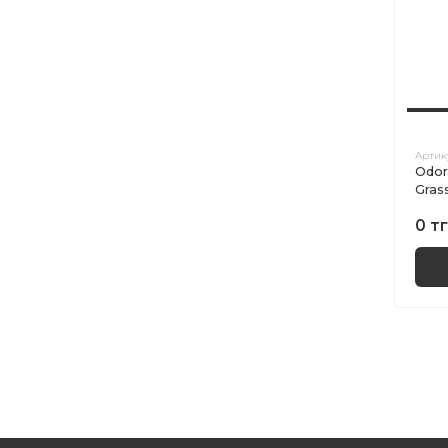
Артик
Odor
Gras
0 тг