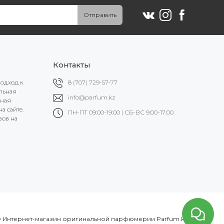
Отправить
Контакты
подход к
8 (707) 729-57-77
альная
info@parfum.kz
ьная
а сайте.
ПН-ПТ 09:00-19:00 | СБ-ВС 9:00-17:00
вов на
 Интернет-магазин оригинальной парфюмерии Parfum.kz