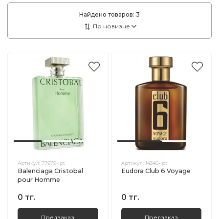
Найдено товаров:
3
Артикул:
77979-lpt
Артикул:
14348-lpt
Balenciaga Cristobal
Eudora Club 6 Voyage
pour Homme
0 тг.
0 тг.
Предзаказ
Предзаказ