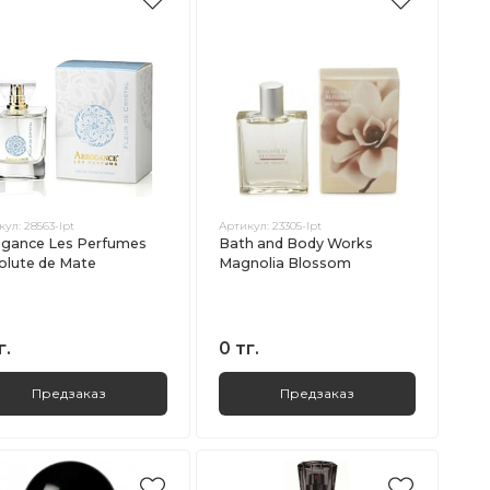
кул:
28563-lpt
Артикул:
23305-lpt
ogance Les Perfumes
Bath and Body Works
olute de Mate
Magnolia Blossom
г.
0 тг.
Предзаказ
Предзаказ