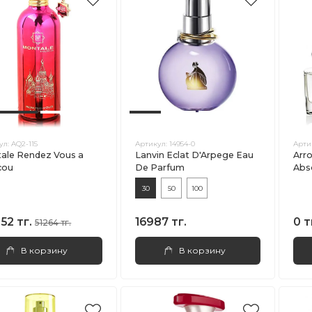
ул:
AQ2-115
Артикул:
14954-0
Арти
ale Rendez Vous a
Lanvin Eclat D'Arpege Eau
Arr
cou
De Parfum
Abs
30
50
100
52 тг.
16987 тг.
0 т
51264 тг.
В корзину
В корзину