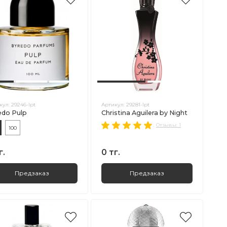
кул:
29246-lpt
Артикул:
29281-lpt
edo Pulp
Christina Aguilera by Night
Отзывы: 1
100
г.
0 тг.
Предзаказ
Предзаказ