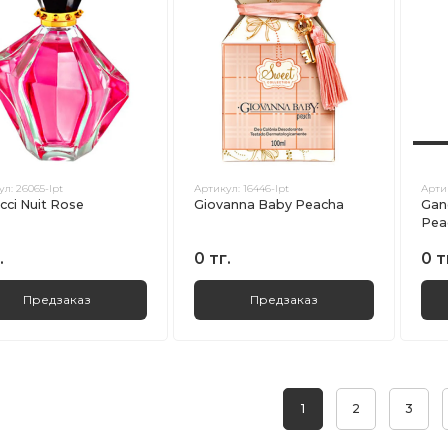
ул:
26065-lpt
Артикул:
16446-lpt
Арти
cci Nuit Rose
Giovanna Baby Peacha
Gan
Pea
.
0 тг.
0 т
Предзаказ
Предзаказ
1
2
3