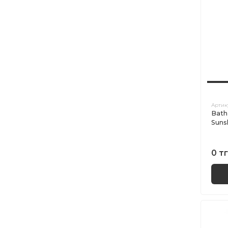
Артик
Bath
Suns
0 тг