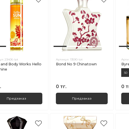
ул:
23406-lpt
Артикул:
13590-lpt
Арти
 and Body Works Hello
Bond No 9 Chinatown
Byr
hine
50
.
0 тг.
0 т
Предзаказ
Предзаказ