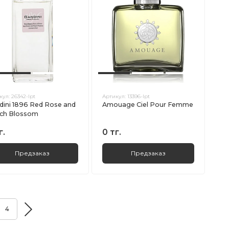
кул:
26342-lpt
Артикул:
13396-lpt
dini 1896 Red Rose and
Amouage Ciel Pour Femme
ch Blossom
г.
0 тг.
Предзаказ
Предзаказ
4