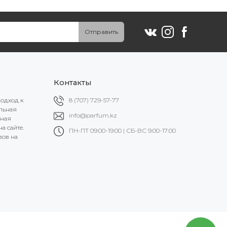
Отправить
Контакты
подход к
8 (707) 729-57-77
альная
info@parfum.kz
ьная
а сайте.
ПН-ПТ 09:00-19:00 | СБ-ВС 9:00-17:00
вов на