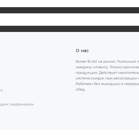
О нас
Более 16 лет на рынке. Лояльный 
каждому клиенту. Только оригин
продукция. Действует накопител
система скидок при регистрации н
Работаем без выходных и переры
обед.
ии
едия парфюмерии