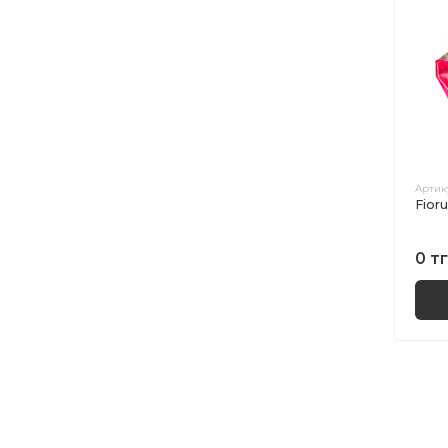
Артик
Fioru
0 тг