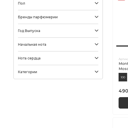
Пол
Бренды парфюмерии
Год Выпуска
Начальная нота
Нота сердца
Артик
Mont
Mos
Категории
100
490