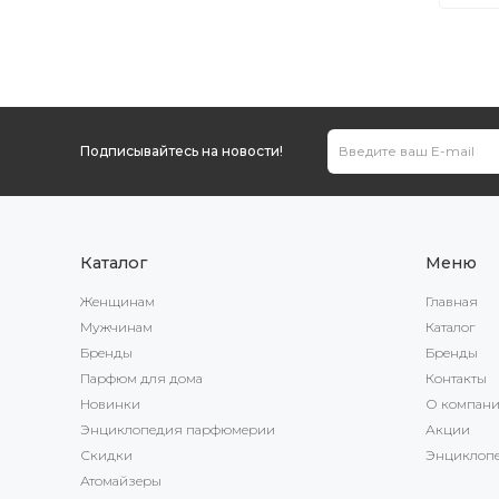
Подписывайтесь на новости!
Каталог
Меню
Женщинам
Главная
Мужчинам
Каталог
Бренды
Бренды
Парфюм для дома
Контакты
Новинки
О компан
Энциклопедия парфюмерии
Акции
Скидки
Энциклоп
Атомайзеры