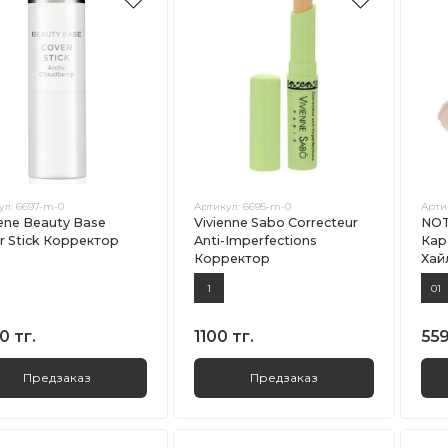
ул:
6697-m-0
Артикул:
6695-m-0
Арти
ne Beauty Base
Vivienne Sabo Correcteur
NOT
r Stick Корректор
Anti-Imperfections
Кар
Корректор
Хай
1
01
0 тг.
1100 тг.
559
Предзаказ
Предзаказ