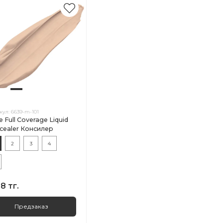
кул:
6639-m-101
 Full Coverage Liquid
cealer Консилер
2
3
4
8 тг.
Предзаказ