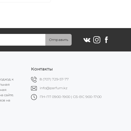
Отправить
Контакты
подход к
8 (707) 729-57-77
альная
info@parfum.kz
ьная
а сайте.
ПН-ПТ 09:00-19:00 | СБ-ВС 9:00-17:00
вов на