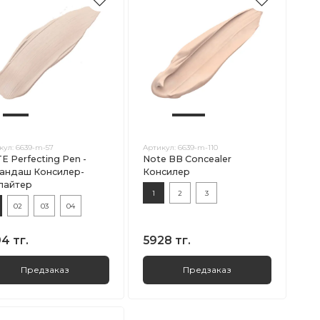
кул:
6639-m-57
Артикул:
6639-m-110
E Perfecting Pen -
Note BB Concealer
андаш Консилер-
Консилер
лайтер
1
2
3
02
03
04
4 тг.
5928 тг.
Предзаказ
Предзаказ