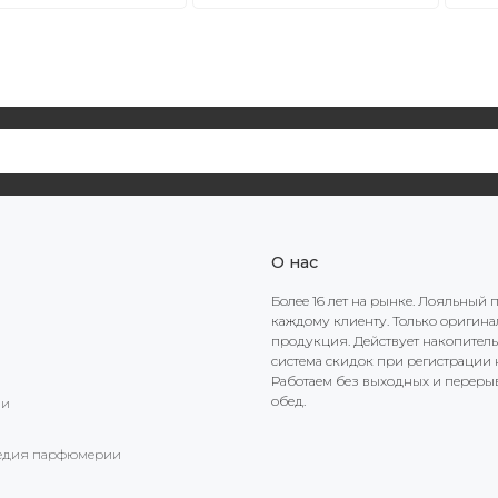
О нас
Более 16 лет на рынке. Лояльный 
каждому клиенту. Только оригин
продукция. Действует накопител
система скидок при регистрации н
Работаем без выходных и переры
обед.
ии
едия парфюмерии