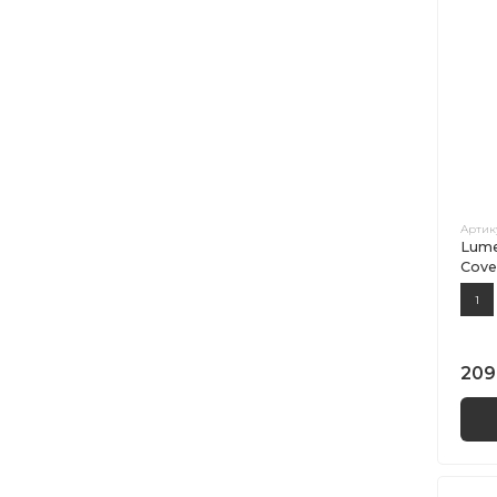
Артик
Lume
Cove
1
209