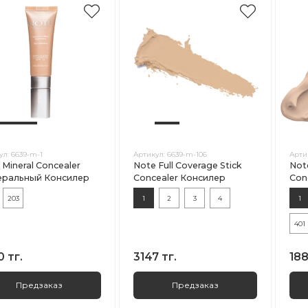
ул:
6639-m-1
Артикул:
6639-m-106
Арти
 Mineral Concealer
Note Full Coverage Stick
Note
ральный Консилер
Concealer Консилер
Con
203
1
2
3
4
1
401
0 тг.
3147 тг.
188
Предзаказ
Предзаказ