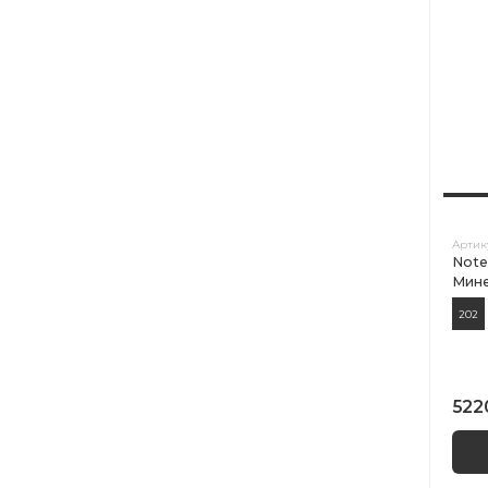
Артик
Note
Мине
202
522