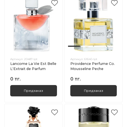
Артикул:
20487-lpt
Артикул:
61640-lpt
Lancome La Vie Est Belle
Providence Perfume Co.
L'Extrait de Parfum
Mousseline Peche
0 тг.
0 тг.
Предзаказ
Предзаказ