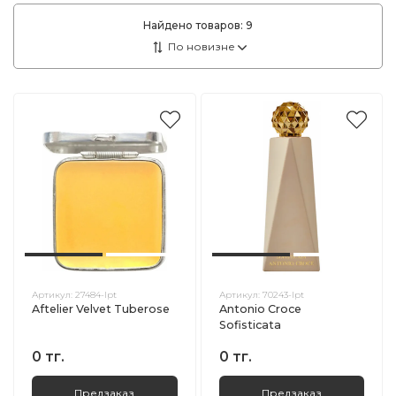
Найдено товаров:
9
Артикул:
27484-lpt
Артикул:
70243-lpt
Aftelier Velvet Tuberose
Antonio Croce
Sofisticata
0 тг.
0 тг.
Предзаказ
Предзаказ