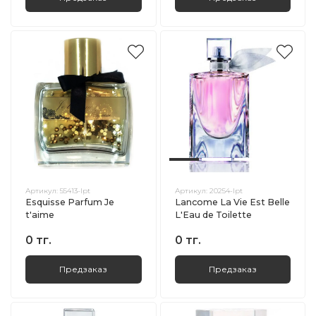
Артикул:
55413-lpt
Артикул:
20254-lpt
Esquisse Parfum Je
Lancome La Vie Est Belle
t'aime
L'Eau de Toilette
0 тг.
0 тг.
Предзаказ
Предзаказ