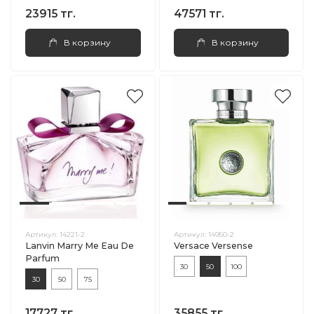
23915 тг.
47571 тг.
В корзину
В корзину
Артикул:
14221-2
Артикул:
14950-2
Lanvin Marry Me Eau De
Versace Versense
Parfum
30
50
100
30
50
75
17727 тг.
35855 тг.