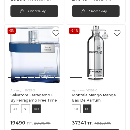
В корзину
В корзину
-5%
-24%
Артикул:
15052-2
Артикул:
16092-0
Salvatore Ferragamo F
Montale Mango Manga
By Ferragamo Free Time
Eau De Parfum
30
50
100
50
100
19490 тг.
37341 тг.
20475 тг.
49359 тг.