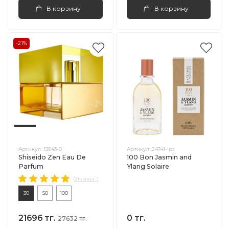
В корзину
В корзину
-21%
Артикул:
13943-0
Артикул:
24741-lpt
Shiseido Zen Eau De
100 Bon Jasmin and
Parfum
Ylang Solaire
Отзывы: 1
30
50
100
21696 тг.
0 тг.
27632 тг.