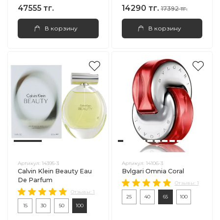
47555 тг.
14290 тг.
17392 тг.
В корзину
В корзину
Артикул:
14395-3
Артикул:
14106-3
Calvin Klein Beauty Eau
Bvlgari Omnia Coral
De Parfum
Отзывы: 1
Отзывы: 1
25
40
65
100
15
30
50
100