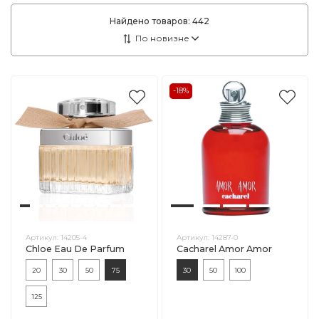
Найдено товаров:
442
-18%
Артикул:
14205-4
Артикул:
14287-0
Chloe Eau De Parfum
Cacharel Amor Amor
20
30
50
75
30
50
100
125