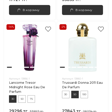
В корзину
В корзину
-14%
-2%
Артикул:
13956-1
Артикул:
13960-1
Lancome Tresor
Trussardi Donna 2011 Eau
Midnight Rose Eau De
De Parfum
Parfum
30
50
100
30
50
75
29296 тг.
27843 тг.
33957 тг.
28274 тг.