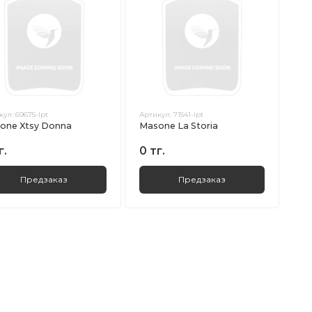
кул:
69675-lpt
Артикул:
71541-lpt
one Xtsy Donna
Masone La Storia
г.
0 тг.
Предзаказ
Предзаказ