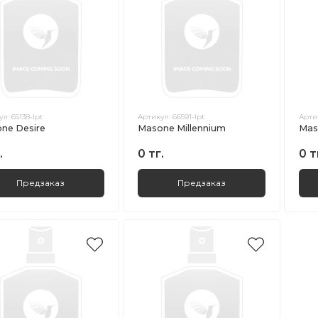
ул:
65138-lpt
Артикул:
66591-lpt
Арти
ne Desire
Masone Millennium
Mas
.
0 тг.
0 т
Предзаказ
Предзаказ