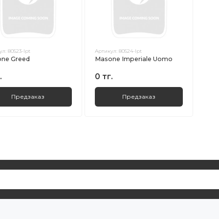
ул:
80523-lpt
Артикул:
80524-lpt
ne Greed
Masone Imperiale Uomo
.
0 тг.
Предзаказ
Предзаказ