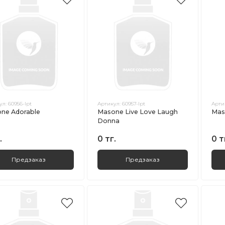
ул:
60956-lpt
Артикул:
60957-lpt
Арти
ne Adorable
Masone Live Love Laugh
Mas
Donna
.
0 тг.
0 т
Предзаказ
Предзаказ