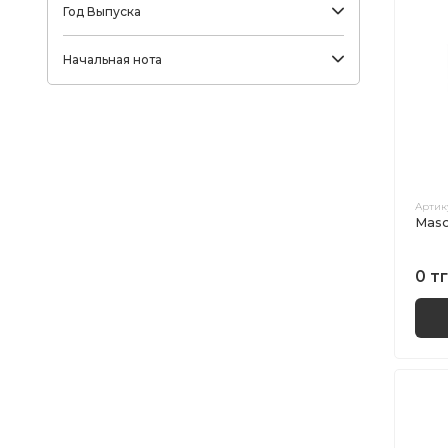
Год Выпуска
Начальная нота
Артик
Maso
0 тг