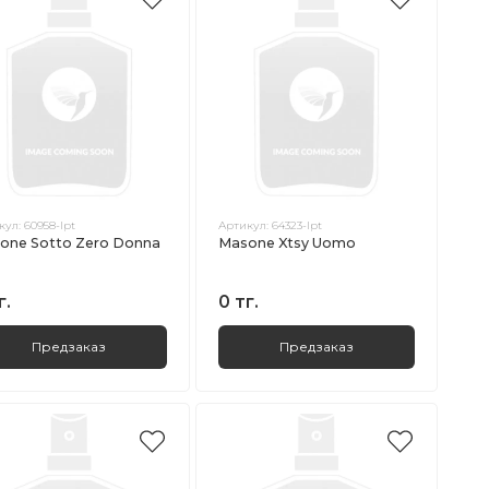
кул:
60958-lpt
Артикул:
64323-lpt
one Sotto Zero Donna
Masone Xtsy Uomo
г.
0 тг.
Предзаказ
Предзаказ