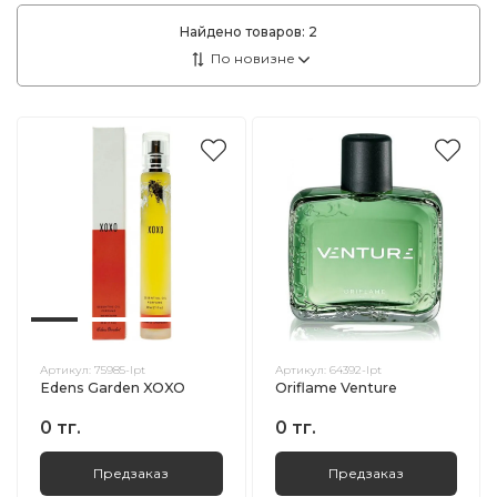
Найдено товаров:
2
Артикул:
75985-lpt
Артикул:
64392-lpt
Edens Garden XOXO
Oriflame Venture
0 тг.
0 тг.
Предзаказ
Предзаказ