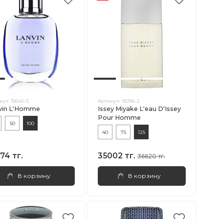
кул:
15640-3
Артикул:
15096-2
vin L'Homme
Issey Miyake L'eau D'Issey
Pour Homme
50
100
40
75
125
74 тг.
35002 тг.
36620 тг.
В корзину
В корзину