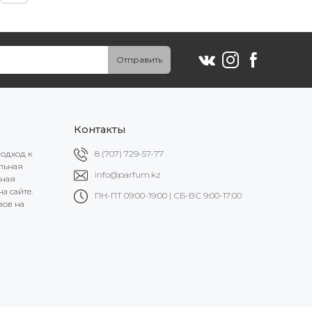
Отправить
Контакты
подход к
8 (707) 729-57-77
альная
info@parfum.kz
ьная
а сайте.
ПН-ПТ 09:00-19:00 | СБ-ВС 9:00-17:00
вов на