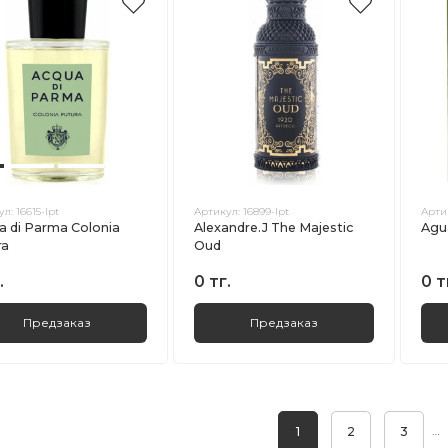
ул:
16615-lpt
Артикул:
16899-lpt
Арти
a di Parma Colonia
Alexandre.J The Majestic
Agua
ra
Oud
.
0 тг.
0 т
Предзаказ
Предзаказ
…
1
2
3