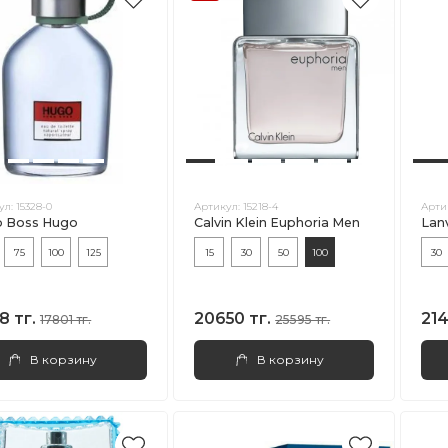
ул:
15328-0
Артикул:
15218-4
Арти
 Boss Hugo
Calvin Klein Euphoria Men
Lan
75
100
125
15
30
50
100
30
8 тг.
20650 тг.
214
17801 тг.
25595 тг.
В корзину
В корзину