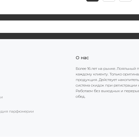
О нас
Более 16 лет на рынке. Лояльный 
каждому клиенту. Только оригин
продукция. Действует накопител
система скидок при регистрации н
Работаем без выходных и переры
обед.
ии
едия парфюмерии