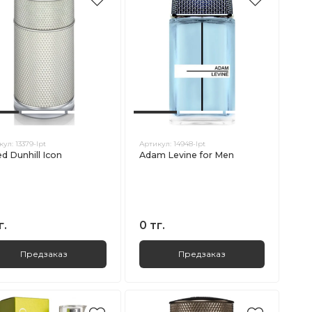
кул:
13379-lpt
Артикул:
14948-lpt
ed Dunhill Icon
Adam Levine for Men
г.
0 тг.
Предзаказ
Предзаказ