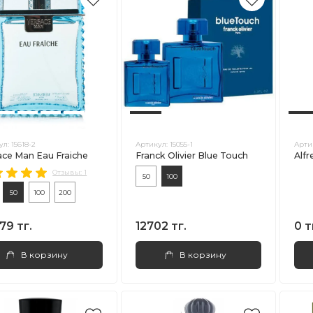
ул:
15618-2
Артикул:
15055-1
Арти
ace Man Eau Fraiche
Franck Olivier Blue Touch
Alfr
Отзывы: 1
50
100
50
100
200
79 тг.
12702 тг.
0 т
В корзину
В корзину