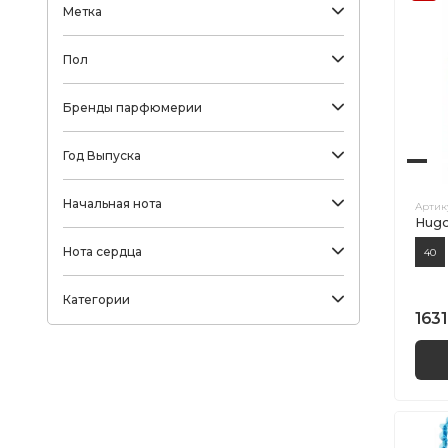
Метка
Пол
Бренды парфюмерии
Год Выпуска
Начальная нота
Артик
Hugo
Нота сердца
40
Категории
1631