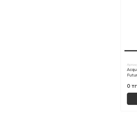
Артик
Acqu
Futu
0 тг