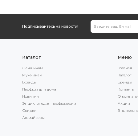
Подписывайтесь на новости!
Каталог
Меню
Женщинам
Главная
Мужчинам
Каталог
Бренды
Бренды
Парфюм для дома
Контакты
Новинки
О компан
Энциклопедия парфюмерии
Акции
Скидки
Энциклоп
Атомайзеры