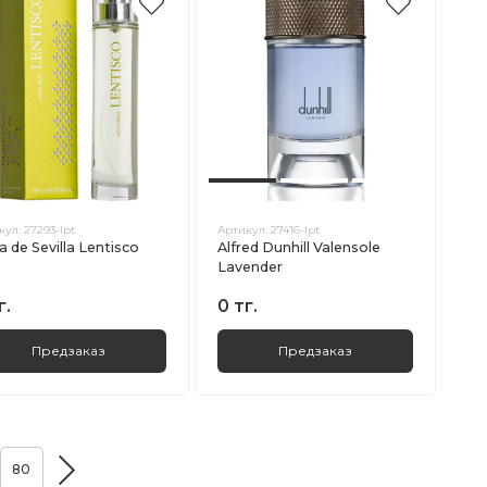
кул:
27293-lpt
Артикул:
27416-lpt
 de Sevilla Lentisco
Alfred Dunhill Valensole
Lavender
г.
0 тг.
Предзаказ
Предзаказ
80