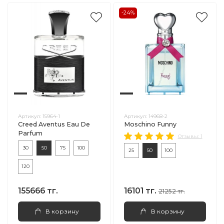
-24%
Артикул:
15964-1
Артикул:
14968-2
Creed Aventus Eau De
Moschino Funny
Parfum
Отзывы: 1
30
50
75
100
25
50
100
120
155666 тг.
16101 тг.
21252 тг.
В корзину
В корзину