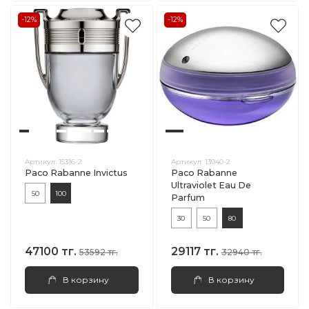
-12%
-12%
Артикул:
15316-2
Артикул:
13940-2
Paco Rabanne Invictus
Paco Rabanne
Ultraviolet Eau De
50
100
Parfum
30
50
80
47100 тг.
29117 тг.
53592 тг.
32940 тг.
В корзину
В корзину