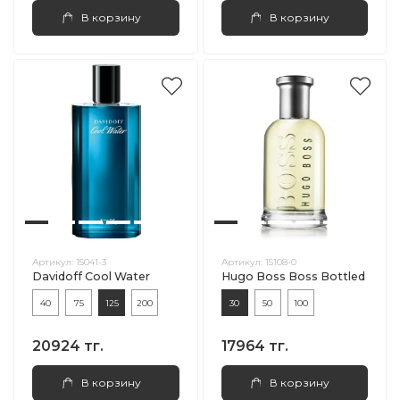
В корзину
В корзину
Артикул:
15041-3
Артикул:
15108-0
Davidoff Cool Water
Hugo Boss Boss Bottled
40
75
125
200
30
50
100
20924 тг.
17964 тг.
В корзину
В корзину