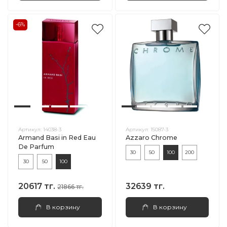
-6%
Артикул:
14038-3
Артикул:
15087-3
Armand Basi in Red Eau
Azzaro Chrome
De Parfum
30
50
100
200
30
50
100
20617 тг.
32639 тг.
21866 тг.
В корзину
В корзину