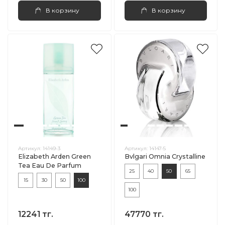
В корзину
В корзину
Артикул:
14149-3
Артикул:
14147-5
Elizabeth Arden Green
Bvlgari Omnia Crystalline
Tea Eau De Parfum
25
40
50
65
15
30
50
100
100
12241 тг.
47770 тг.