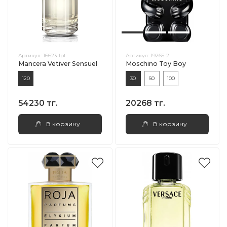
Артикул:
16623-lpt
Артикул:
19265-2
Mancera Vetiver Sensuel
Moschino Toy Boy
120
30
50
100
54230 тг.
20268 тг.
В корзину
В корзину