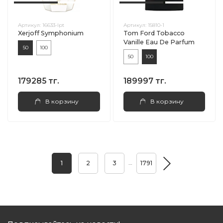
Артикул:
16633-lpt
Артикул:
15810-1
Xerjoff Symphonium
Tom Ford Tobacco
Vanille Eau De Parfum
50
100
50
100
179285 тг.
189997 тг.
В корзину
В корзину
…
1
2
3
1791