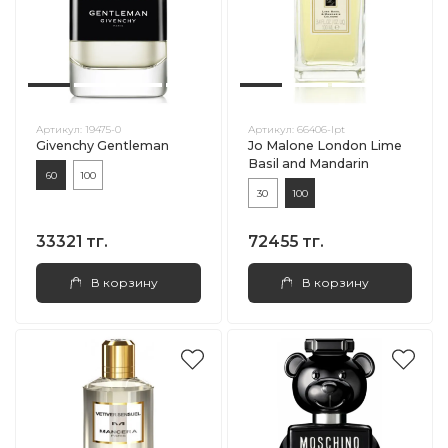
Артикул:
19475-0
Артикул:
66406-lpt
Givenchy Gentleman
Jo Malone London Lime
Basil and Mandarin
60
100
30
100
33321 тг.
72455 тг.
В корзину
В корзину