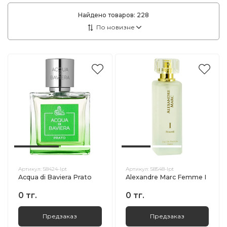
Найдено товаров:
228
Артикул:
58424-lpt
Артикул:
58548-lpt
Acqua di Baviera Prato
Alexandre Marc Femme I
0 тг.
0 тг.
Предзаказ
Предзаказ