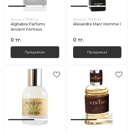
Артикул:
75385-lpt
Артикул:
79348-lpt
Alghabra Parfums
Alexandre Marc Homme I
Ancient Fortress
0 тг.
0 тг.
Предзаказ
Предзаказ