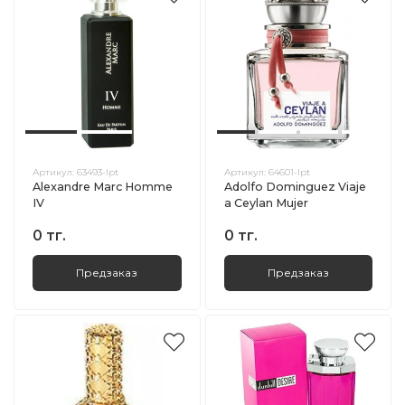
Артикул:
63493-lpt
Артикул:
64601-lpt
Alexandre Marc Homme
Adolfo Dominguez Viaje
IV
a Ceylan Mujer
0 тг.
0 тг.
Предзаказ
Предзаказ