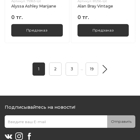
Артикул:
79363-lpt
Артикул:
81256-lpt
Alyssa Ashley Marijane
Alan Bray Vintage
0 тг.
0 тг.
Предзаказ
Предзаказ
…
1
2
3
19
Подписывайтесь на новости!
Отправить