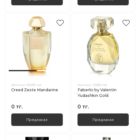
Артикул:
66092-lpt
Артикул:
25956-lpt
Creed Zeste Mandarine
Faberlic by Valentin
Yudashkin Gold
0 тг.
0 тг.
Предзаказ
Предзаказ