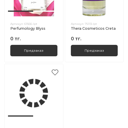
Артикул:
61566-lpt
Артикул:
75113-lpt
Perfumology Blyss
Thera Cosmeticos Creta
0 тг.
0 тг.
Предзаказ
Предзаказ