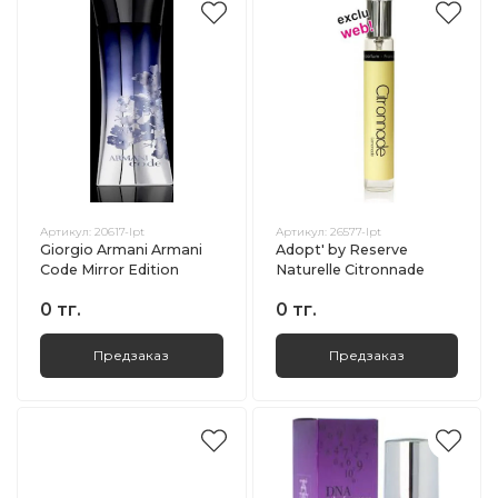
Артикул:
20617-lpt
Артикул:
26577-lpt
Giorgio Armani Armani
Adopt' by Reserve
Code Mirror Edition
Naturelle Citronnade
0 тг.
0 тг.
Предзаказ
Предзаказ