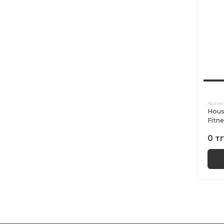
Артик
Hous
Fitn
0 тг