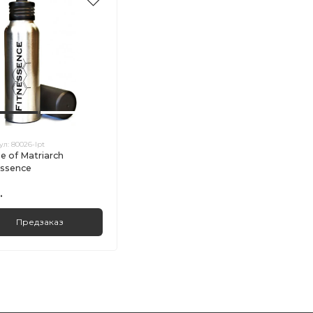
ул:
80026-lpt
e of Matriarch
essence
.
Предзаказ