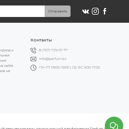
Отправить
Контакты
подход к
8 (707) 729-57-77
альная
info@parfum.kz
ьная
а сайте.
ПН-ПТ 09:00-19:00 | СБ-ВС 9:00-17:00
вов на
 Интернет-магазин оригинальной парфюмерии Parfum.kz