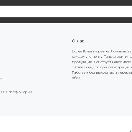
О нас
Более 16 лет на рынке. Лояльный 
каждому клиенту. Только оригин
продукция. Действует накопител
система скидок при регистрации н
Работаем без выходных и переры
обед.
ии
едия парфюмерии
©