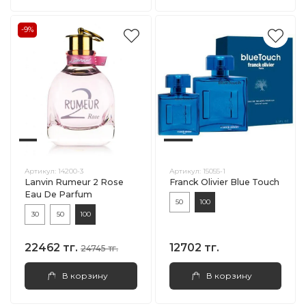
-9%
Артикул:
14200-3
Артикул:
15055-1
Lanvin Rumeur 2 Rose
Franck Olivier Blue Touch
Eau De Parfum
50
100
30
50
100
22462 тг.
12702 тг.
24745 тг.
В корзину
В корзину