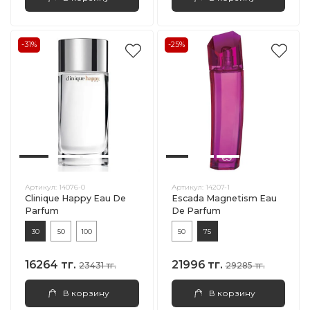
-31%
-25%
Артикул:
14076-0
Артикул:
14207-1
Clinique Happy Eau De
Escada Magnetism Eau
Parfum
De Parfum
30
50
100
50
75
16264 тг.
21996 тг.
23431 тг.
29285 тг.
В корзину
В корзину