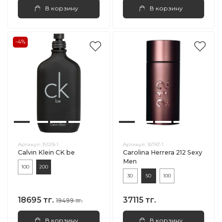
В корзину
В корзину
-4%
Артикул:
15129-1
Артикул:
16747-1
Calvin Klein CK be
Carolina Herrera 212 Sexy
Men
100
200
30
50
100
18695 тг.
37115 тг.
19499 тг.
В корзину
В корзину