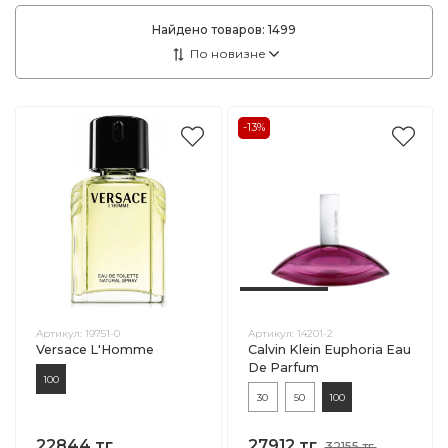
Найдено товаров:
1499
-13%
Артикул:
19751-0
Артикул:
14201-2
Versace L'Homme
Calvin Klein Euphoria Eau
De Parfum
100
30
50
100
22844 тг.
27912 тг.
32155 тг.