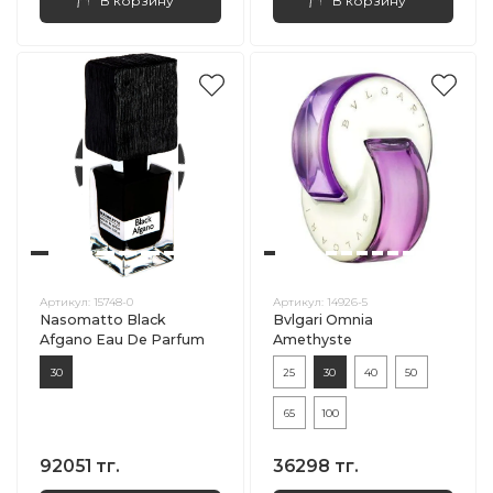
В корзину
В корзину
Артикул:
15748-0
Артикул:
14926-5
Nasomatto Black
Bvlgari Omnia
Afgano Eau De Parfum
Amethyste
30
25
30
40
50
65
100
92051 тг.
36298 тг.