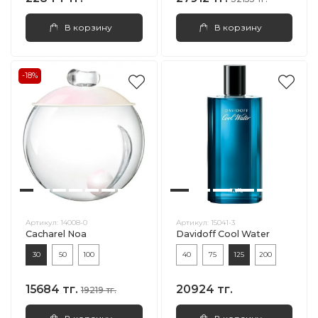
В корзину
В корзину
-18%
Артикул:
14008-0
Артикул:
15041-3
Cacharel Noa
Davidoff Cool Water
30
50
100
40
75
125
200
15684 тг.
20924 тг.
19219 тг.