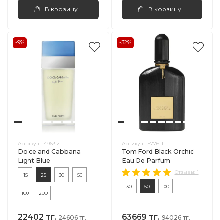
В корзину
В корзину
-9%
-32%
Артикул:
14963-2
Артикул:
15776-1
Dolce and Gabbana
Tom Ford Black Orchid
Light Blue
Eau De Parfum
Отзывы: 1
15
25
30
50
30
50
100
100
200
22402 тг.
63669 тг.
24606 тг.
94026 тг.