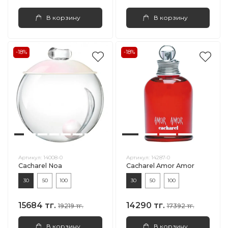
В корзину
В корзину
-18%
-18%
Артикул:
14008-0
Артикул:
14287-0
Cacharel Noa
Cacharel Amor Amor
30
50
100
30
50
100
15684 тг.
14290 тг.
19219 тг.
17392 тг.
В корзину
В корзину