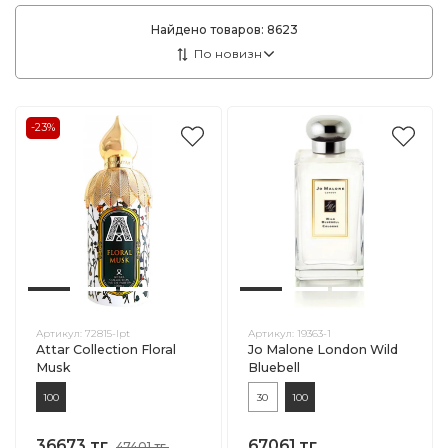
Найдено товаров:
8623
-23%
Артикул:
72815-lpt
Артикул:
19363-1
Attar Collection Floral
Jo Malone London Wild
Musk
Bluebell
100
30
100
36673 тг.
67061 тг.
47401 тг.