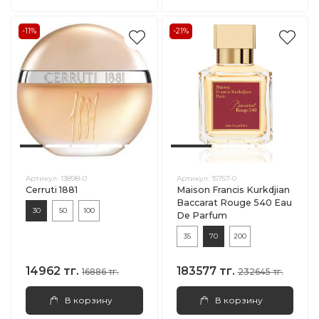
-11%
-21%
Артикул:
13898-0
Артикул:
15757-0
Cerruti 1881
Maison Francis Kurkdjian
Baccarat Rouge 540 Eau
30
50
100
De Parfum
35
70
200
14962 тг.
183577 тг.
16886 тг.
232645 тг.
В корзину
В корзину