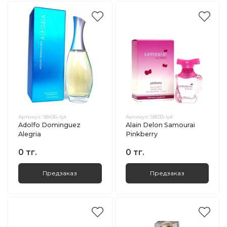
Артикул:
58436-lpt
Артикул:
58533-lpt
Adolfo Dominguez
Alain Delon Samourai
Alegria
Pinkberry
0 тг.
0 тг.
Предзаказ
Предзаказ