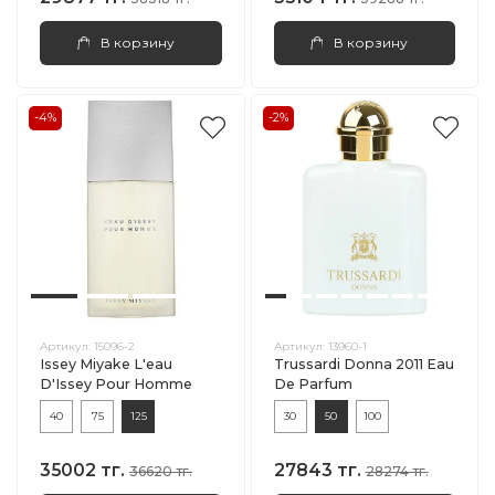
В корзину
В корзину
-4%
-2%
Артикул:
15096-2
Артикул:
13960-1
Issey Miyake L'eau
Trussardi Donna 2011 Eau
D'Issey Pour Homme
De Parfum
40
75
125
30
50
100
35002 тг.
27843 тг.
36620 тг.
28274 тг.