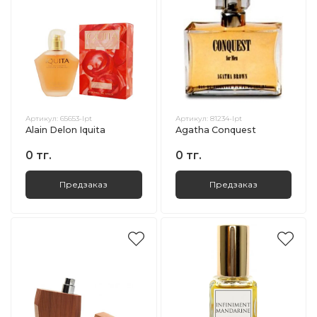
Артикул:
65653-lpt
Артикул:
81234-lpt
Alain Delon Iquita
Agatha Conquest
0 тг.
0 тг.
Предзаказ
Предзаказ