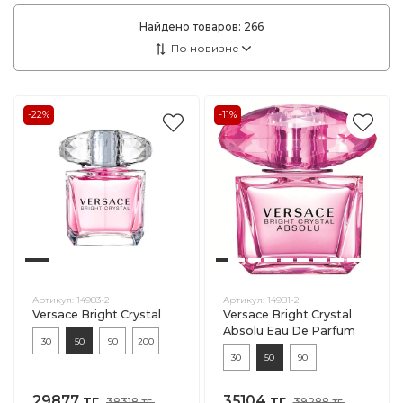
Найдено товаров:
266
-22%
-11%
Артикул:
14983-2
Артикул:
14981-2
Versace Bright Crystal
Versace Bright Crystal
Absolu Eau De Parfum
30
50
90
200
30
50
90
29877 тг.
35104 тг.
38318 тг.
39288 тг.