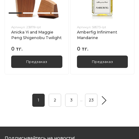
Артикул:
23878-lpt
Артикул:
58573-lpt
Anicka Yi and Maggie
Amberfig Infiniment
Peng Shigenobu Twilight
Mandarine
0 тг.
0 тг.
Предзаказ
Предзаказ
…
1
2
3
23
Подписывайтесь на новости!