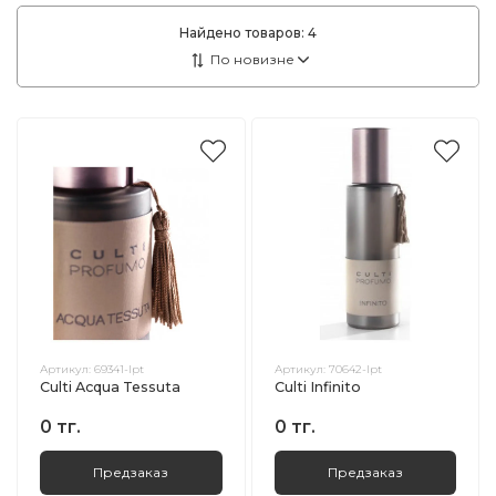
Найдено товаров:
4
Артикул:
69341-lpt
Артикул:
70642-lpt
Culti Acqua Tessuta
Culti Infinito
0 тг.
0 тг.
Предзаказ
Предзаказ