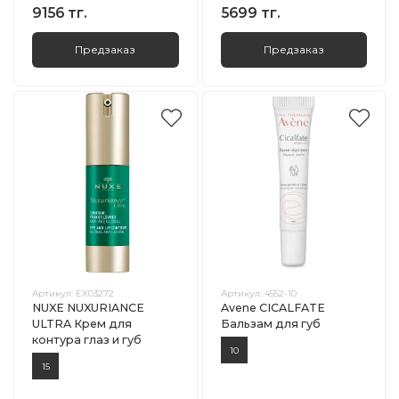
9156 тг.
5699 тг.
Предзаказ
Предзаказ
Артикул:
EX03272
Артикул:
4552-10
NUXE NUXURIANCE
Avene CICALFATE
ULTRA Крем для
Бальзам для губ
контура глаз и губ
10
15