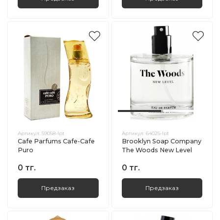
Артикул:
59058-lpt
Артикул:
64025-lpt
Cafe Parfums Cafe-Cafe
Brooklyn Soap Company
Puro
The Woods New Level
0 тг.
0 тг.
Предзаказ
Предзаказ