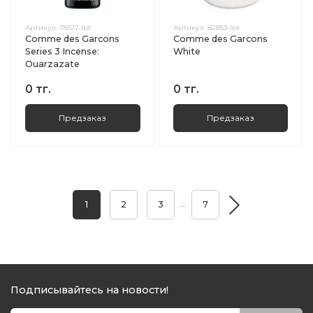
Артикул:
78127-lpt
Артикул:
82853-lpt
Comme des Garcons
Comme des Garcons
Series 3 Incense:
White
Ouarzazate
0 тг.
0 тг.
Предзаказ
Предзаказ
…
1
2
3
7
Подписывайтесь на новости!