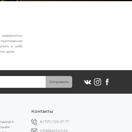
 невероятно
 притяжение
елить в себе
том деле.
Отправить
Контакты
подход к
8 (707) 729-57-77
альная
info@parfum.kz