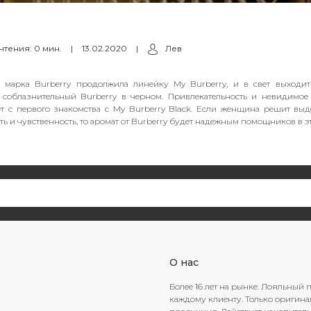
чтения: 0 мин.
|
13.02.2020
|
Лев
у марка Burberry продолжила линейку My Burberry, и в свет выходит
 соблазнительный Burberry в черном. Привлекательность и невидимое
т с первого знакомства с My Burberry Black. Если женщина решит выд
ть и чувственность, то аромат от Burberry будет надежным помощников в э
О нас
Более 16 лет на рынке. Лояльный 
каждому клиенту. Только оригин