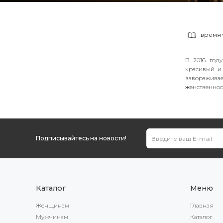
время 
В 2016 год
красивый и
завораживае
женственнос
Подписывайтесь на новости!
Каталог
Меню
Женщинам
Главная
Мужчинам
Каталог