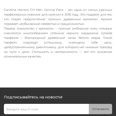
Carolina Herrera CH Men Central Park – это одна из самых удачных
парфюмерных новинок для мужчин в 2016 году. Это подарок для тех,
кто отдает предпочтение пряным древесным ароматам. Аромат
поражает необычайной свежестью и грациозностью.
Первое знакомство с ароматом – пряные имбирные ноты, которые
сменяются многообразием оттенков черного кардамона. Шлейф
парфюма – благородный древесный запах белого кедра. Такой
парфюм подойдет успешному, знающему себе цену,
целеустремленному джентльмену, для которого нет никаких преград
на пути к цели. Стильность и неотразимость — вот его основные
отличительные качества.
Подписывайтесь на новости!
Отправить