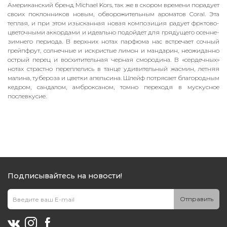
Американский бренд Michael Kors, так же в скором времени порадует
своих поклонников новым, обворожительным ароматов Coral. Эта
теплая, и при этом изысканная новая композиция радует фрктово-
цветочными аккордами и идеально подойдет для грядущего осенне-
зимнего периода. В верхних нотах парфюма нас встречает сочный
грейпфрут, солнечные и искристые лимон и мандарин, неожиданно
острый перец и восхитительная черная смородина. В «сердечных»
нотах страстно переплелись в танце удивительный жасмин, летняя
малина, тубероза и цветки апельсина. Шлейф потрясает благородным
кедром, сандалом, амброксаном, томно переходя в мускусное
послевкусие.
Подписывайтесь на новости!
Отправить