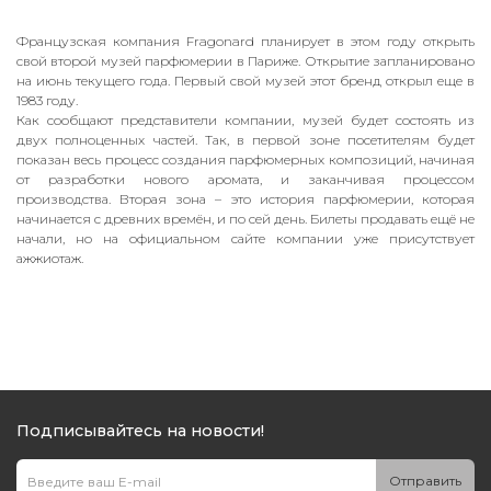
Французская компания Fragonard планирует в этом году открыть
свой второй музей парфюмерии в Париже. Открытие запланировано
на июнь текущего года. Первый свой музей этот бренд открыл еще в
1983 году.
Как сообщают представители компании, музей будет состоять из
двух полноценных частей. Так, в первой зоне посетителям будет
показан весь процесс создания парфюмерных композиций, начиная
от разработки нового аромата, и заканчивая процессом
производства. Вторая зона – это история парфюмерии, которая
начинается с древних времён, и по сей день. Билеты продавать ещё не
начали, но на официальном сайте компании уже присутствует
ажжиотаж.
Подписывайтесь на новости!
Отправить