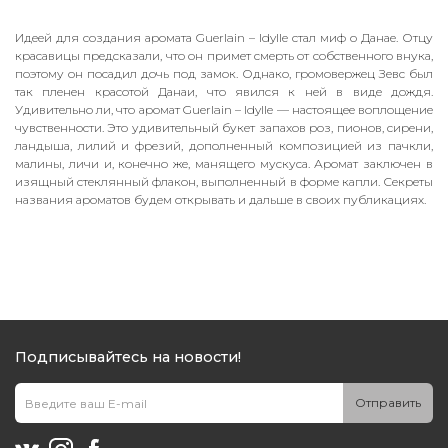
Идеей для создания аромата Guerlain – Idylle стал миф о Данае. Отцу
красавицы предсказали, что он примет смерть от собственного внука,
поэтому он посадил дочь под замок. Однако, громовержец Зевс был
так пленен красотой Данаи, что явился к ней в виде дождя.
Удивительно ли, что аромат Guerlain – Idylle — настоящее воплощение
чувственности. Это удивительный букет запахов роз, пионов, сирени,
ландыша, лилий и фрезий, дополненный композицией из пачкли,
малины, личи и, конечно же, манящего мускуса. Аромат заключен в
изящный стеклянный флакон, выполненный в форме капли. Секреты
названия ароматов будем открывать и дальше в своих публикациях.
Подписывайтесь на новости!
Отправить