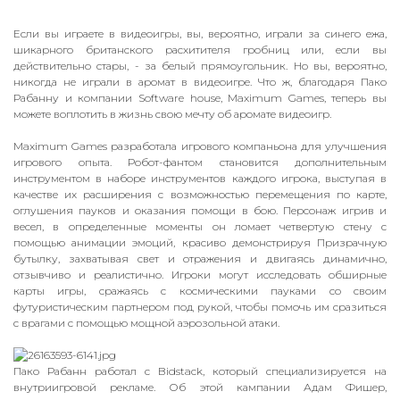
Если вы играете в видеоигры, вы, вероятно, играли за синего ежа,
шикарного британского расхитителя гробниц или, если вы
действительно стары, - за белый прямоугольник. Но вы, вероятно,
никогда не играли в аромат в видеоигре. Что ж, благодаря Пако
Рабанну и компании Software house, Maximum Games, теперь вы
можете воплотить в жизнь свою мечту об аромате видеоигр.
Maximum Games разработала игрового компаньона для улучшения
игрового опыта.
Робот-фантом становится дополнительным
инструментом в наборе инструментов каждого игрока, выступая в
качестве их расширения с возможностью перемещения по карте,
оглушения пауков и оказания помощи в бою.
Персонаж игрив и
весел, в определенные моменты он ломает четвертую стену с
помощью анимации эмоций, красиво демонстрируя Призрачную
бутылку, захватывая свет и отражения и двигаясь динамично,
отзывчиво и реалистично.
Игроки могут исследовать обширные
карты игры, сражаясь с космическими пауками со своим
футуристическим партнером под рукой, чтобы помочь им сразиться
с врагами с помощью мощной аэрозольной атаки.
Пако Рабанн работал с Bidstack, который специализируется на
внутриигровой рекламе.
Об этой кампании Адам Фишер,