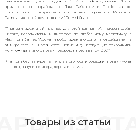
руководитель отдела продаж в США в Bidstack, сказал: “Было
приятно снова поработать с Пако Рабанном и Publicis за это
захватывающее сотрудничество с нашим партнером Maximum
Games в их новейшем названии "
Curved Space
".
“Phantom-идеальный партнер для этой кампании”, - сказал Шейн
Бирвит, исполнительный директор по глобальному маркетингу в
Maximum Games.
“Аромат и робот идеально дополняют действие "не
от мира сего" в
Curved Space
. Новые и существующие поклонники
могут ожидать много новых поворотов в бесплатном DLC.”
Phantom
был запущен в начале этого года и содержит ноты лимона,
лаванды, пачули, ветивера, дерева и ванили.
Товары из статьи