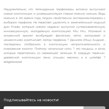
Неудивительно, что легендарные парфюмеры активно выпускают
новые композиции и усовершенствуют старые именно осенью. Ведь
именно в это время года, людям свойственно экспериментировать с
выбором парфюма. Не перестает удивлять и замечательный модный
дом Prada, который совсем недавно выпустил суперсовременную,
инновационную, молодежную композицию Miu Miu. Игривый и
искренний аромат возбуждает фантазию, легко заигрывает и
ненавязчиво кокетничает. Автор парфюма ? Даниэла (Рош) Андрие ,
постаралась отобразить в композиции непритязательность и
очарование юности. Поэтому начальные ноты ? это ландыш и роза,
которые переплелись со свежайшей зеленью. В «сердце» перечно-
древесной композиции явно слышен жасмин, а в шлейфе ?
akigalawood.
Подписывайтесь на новости!