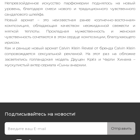
Непревзойденное искусство парфюмерии поднялось на новый
уровень, благодаря смеси нового и традиционного чувственного
сандалового шлейфа.
Новый аромат – это неизвестная ранее «солнечно-восточная»
композиция, обладающая качеством неожиданной свежести и
мягкой теплоты. Прохладная мужественность и женская
чувственность сочетаются в этом сердце композиции, благоухающего
ирисом.
Как и раньше новый аромат Calvin Klein Reveal от бренда Calvin Klein
сопровождается сексуальной рекламой. На этот раз на обложке
засветились голландская модель Дауцен Крёз и Чарли Хинама –
мускулистый актер сериала «Сыны анархии.
Подписывайтесь на новости!
Отправить