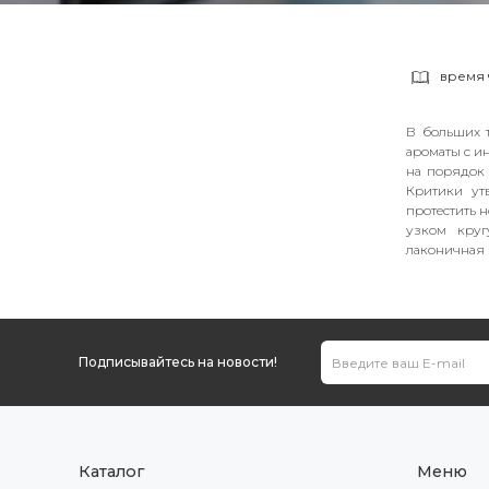
время 
В больших т
ароматы с и
на порядок 
Критики утв
протестить 
узком круг
лаконичная 
Подписывайтесь на новости!
Каталог
Меню