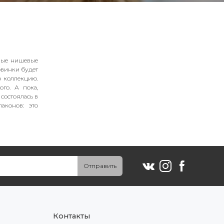
овые нишевые
овинки будет
ю коллекцию.
ого. А пока,
состоялась в
аконов: это
Отправить
Контакты