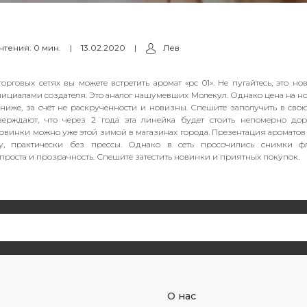
чтения: 0 мин.
|
13.02.2020
|
Лев
орговых сетях вы можете встретить аромат «рс 01». Не пугайтесь, это н
нициалами создателя. Это аналог нашумевших Молекул. Однако цена на н
ниже, за счёт не раскрученности и новизны. Спешите заполучить в сво
ерждают, что через 2 года эта линейка будет стоить непомерно дор
новинки можно уже этой зимой в магазинах города. Презентация ароматов 
у, практически без прессы. Однако в сеть просочились снимки фл
проста и прозрачность. Спешите затестить новинки и приятных покупок.
О нас