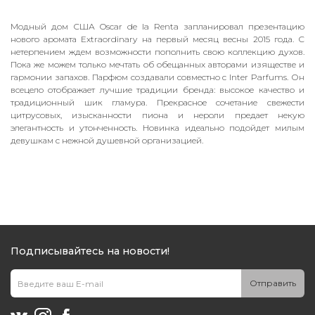
Модный дом США Oscar de la Renta запланировал презентацию
нового аромата Extraordinary на первый месяц весны 2015 года. С
нетерпением ждем возможности пополнить свою коллекцию духов.
Пока же можем только мечтать об обещанных авторами изяществе и
гармонии запахов. Парфюм создавали совместно с Inter Parfums. Он
всецело отображает лучшие традиции бренда: высокое качество и
традиционный шик гламура. Прекрасное сочетание свежести
цитрусовых, изысканности пиона и нероли предает некую
элегантность и утонченность. Новинка идеально подойдет милым
девушкам с нежной душевной организацией.
Подписывайтесь на новости!
Отправить