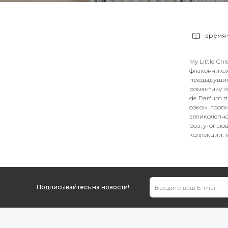
время 
My Little Ch
флакончика
предыдущих 
романтику о
de Parfum п
соком тропи
великолепно
роз, утопаю
коллекции, т
Подписывайтесь на новости!