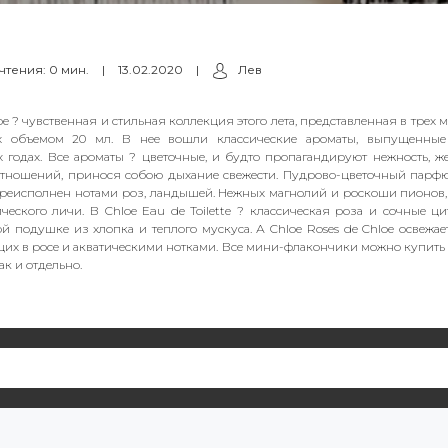
чтения: 0 мин.
|
13.02.2020
|
Лев
loe ? чувственная и стильная коллекция этого лета, представленная в тре
х объемом 20 мл. В нее вошли классические ароматы, выпущенны
годах. Все ароматы ? цветочные, и будто пропагандируют нежность, же
тношений, принося собою дыхание свежести. Пудрово-цветочный парф
реисполнен нотами роз, ландышей. Нежных магнолий и роскоши пионов
ческого личи. В Chloe Eau de Toilette ? классическая роза и сочные ци
й подушке из хлопка и теплого мускуса. А Chloe Roses de Chloe освежае
щих в росе и акватическими нотками. Все мини-флакончики можно купить к
ак и отдельно.