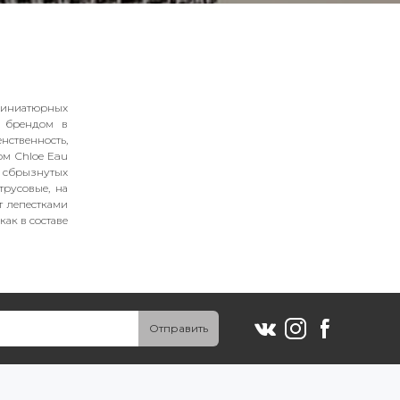
х миниатюрных
е брендом в
нственность,
юм Chloe Eau
, сбрызнутых
трусовые, на
т лепестками
ак в составе
Отправить