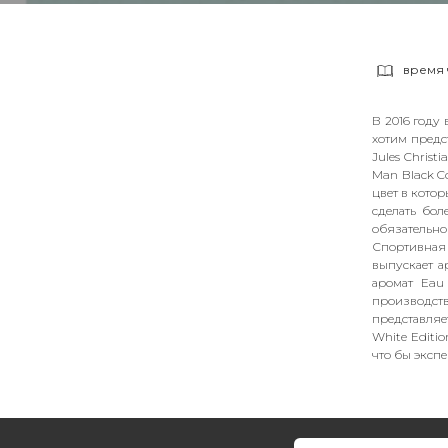
время 
В 2016 году
хотим предс
Jules Christ
Man Black C
цвет в котор
сделать бо
обязательно
Спортивная 
выпускает а
аромат Eau 
производств
представляе
White Editio
что бы эксп