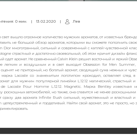
чтения: 0 мин.
|
13.02.2020
|
Лев
 в свет вышло огромное количество мужских ароматов, от известных брендо
тавить не большой обзор ароматов, которыми вы сможете пополнить сво
ian Dior многогранный, сильный и современный с каплей чувственной клас
ologne страстный и достаточно своевольный, об этом кричит дизайн флак
ый одет аромат. Не сравненный Calvin Klein решил восточный и яркий Obse
лее легким и воздушным и в свет выходит Obsession for Men Summer,
 оценят не приторный, но богатый аромат, сводящий сума нежных и чувс
марка Lacoste со знаменитым логотипом крокодил, оставляет след в
ромат для мужчин популярной линейки L.12.12 магический, страстный и
de Lacoste Pour Homme L.12.12. Magnetic. Марка Bentley известная н
у роскошных автомобилей, но также, она славится не менее роскошными
т сразу два аромата Infinite Rush сильный, мужественный и властный и I
n целеустремленный и горделивый. Найти свой аромат, это не просто, но э
ериментировать.