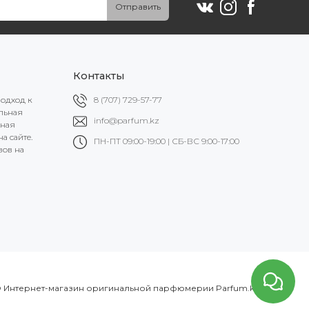
Отправить
Контакты
подход к
8 (707) 729-57-77
альная
info@parfum.kz
ьная
а сайте.
ПН-ПТ 09:00-19:00 | СБ-ВС 9:00-17:00
вов на
 Интернет-магазин оригинальной парфюмерии Parfum.kz