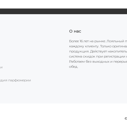
О нас
Более 16 лет на рынке. Лояльный 
каждому клиенту. Только оригин
продукция. Действует накопител
система скидок при регистрации н
Работаем без выходных и переры
обед.
ии
едия парфюмерии
©