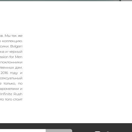
в. Мы так же
ю коллекцию.
сики. Bvlgari
она и черный
ssion for Men
 поклонники
твенных дам.
 2016 году и
 сексуальный
е только, по
 ароматами и
nfinite Rush
то того стоит