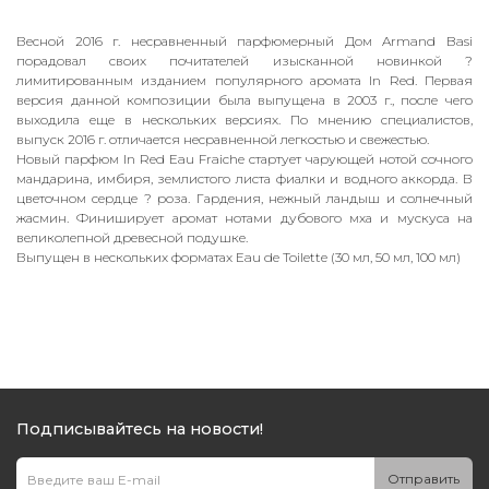
Весной 2016 г. несравненный парфюмерный Дом Armand Basi
порадовал своих почитателей изысканной новинкой ?
лимитированным изданием популярного аромата In Red. Первая
версия данной композиции была выпущена в 2003 г., после чего
выходила еще в нескольких версиях. По мнению специалистов,
выпуск 2016 г. отличается несравненной легкостью и свежестью.
Новый парфюм In Red Eau Fraiche стартует чарующей нотой сочного
мандарина, имбиря, землистого листа фиалки и водного аккорда. В
цветочном сердце ? роза. Гардения, нежный ландыш и солнечный
жасмин. Финиширует аромат нотами дубового мха и мускуса на
великолепной древесной подушке.
Выпущен в нескольких форматах Eau de Toilette (30 мл, 50 мл, 100 мл)
Подписывайтесь на новости!
Отправить